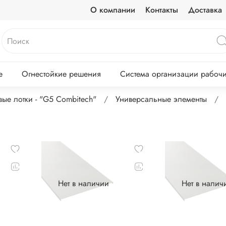
О компании
Контакты
Доставка
е
Огнестойкие решения
Система организации рабочих
вые лотки - "G5 Combitech"
Универсальные элементы
Нет в наличии
Нет в налич