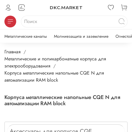
DKC.MARKET
Металлические каналы
Молниезащита и заземление
Огнесто
Главная
Металлические и поликарбонатные корпуса для
электрооборудования
Корпуса металлические напольные CQE N для
автоматизации RAM block
Корпуса металлические напольные CQE N для
автоматизации RAM block
Аксессуары для корпусов CQE