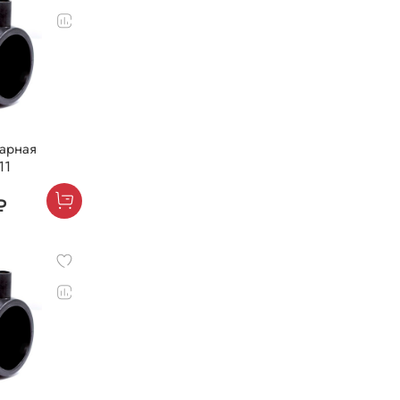
варная
11
₽