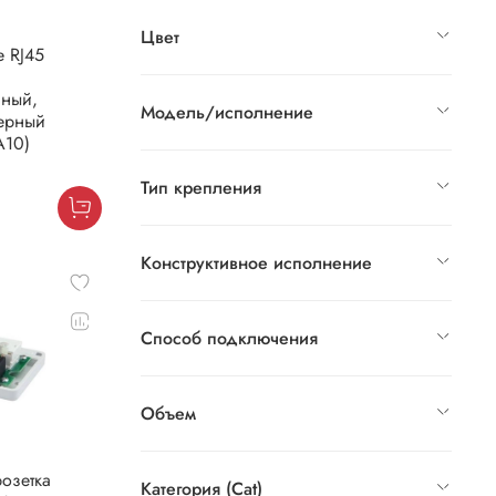
Цвет
e RJ45
нный,
Модель/исполнение
черный
A10)
Тип крепления
Конструктивное исполнение
Способ подключения
Объем
озетка
Категория (Cat)