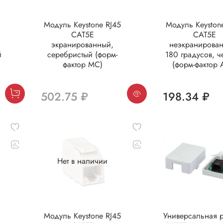
Модуль Keystone RJ45
Модуль Keyston
CAT5E
CAT5E
экранированный,
неэкранирова
й
серебристый (форм-
180 градусов, 
фактор МС)
(форм-фактор 
502.75 ₽
198.34 ₽
Нет в наличии
Модуль Keystone RJ45
Универсальная р