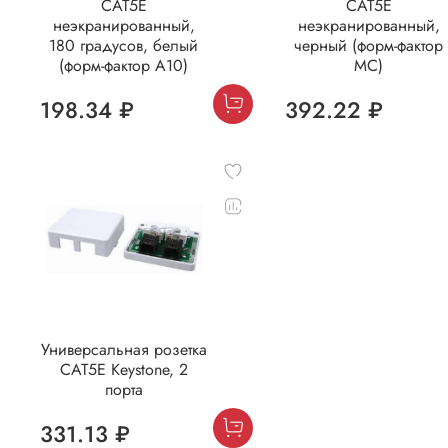
CAT5E
CAT5E
неэкранированный,
неэкранированный,
180 градусов, белый
черный (форм-фактор
(форм-фактор A10)
МС)
198.34 ₽
392.22 ₽
Универсальная розетка
CAT5E Keystone, 2
порта
331.13 ₽