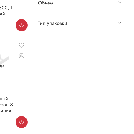
Объем
800, L
ний
Тип упаковки
ии
чный
ерон 3
миний