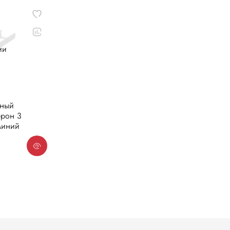
ии
чный
ерон 3
миний