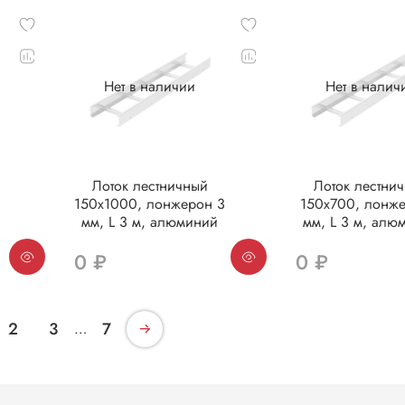
Нет в наличии
Нет в налич
Лоток лестничный
Лоток лестни
3
150х1000, лонжерон 3
150х700, лонж
мм, L 3 м, алюминий
мм, L 3 м, алю
0 ₽
0 ₽
2
3
7
…