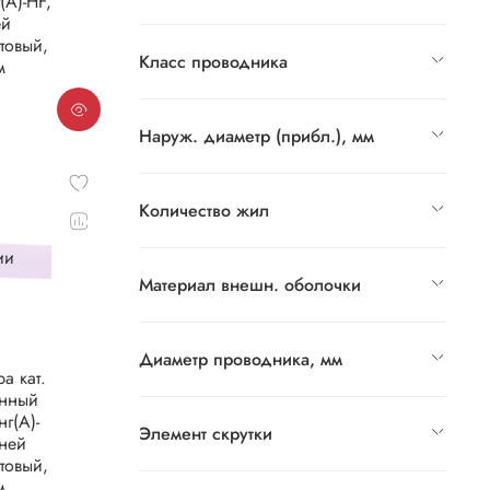
(А)-HF,
ей
товый,
Класс проводника
м
Наруж. диаметр (прибл.), мм
Количество жил
ии
Материал внешн. оболочки
Диаметр проводника, мм
а кат.
анный
нг(А)-
Элемент скрутки
шней
товый,
м