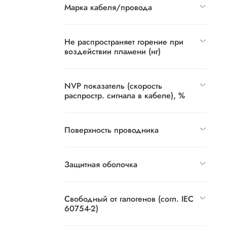
Марка кабеля/провода
Не распространяет горение при
воздействии пламени (нг)
NVP показатель (cкорость
распростр. сигнала в кабеле), %
Поверхность проводника
Защитная оболочка
Свободный от галогенов (согл. IEC
60754-2)