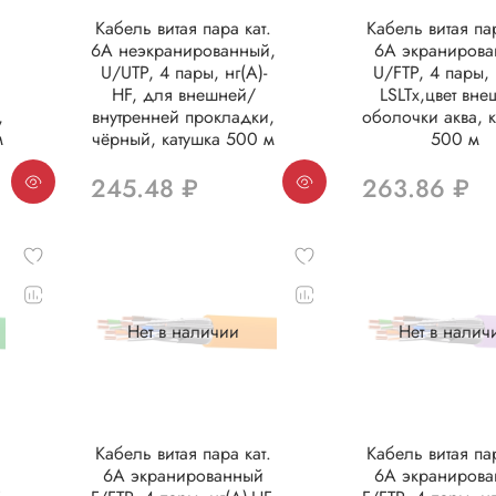
.
Кабель витая пара кат.
Кабель витая пар
6A неэкранированный,
6A экраниров
U/UTP, 4 пары, нг(А)-
U/FTP, 4 пары, 
HF, для внешней/
LSLTx,цвет вн
,
внутренней прокладки,
оболочки аква, 
м
чёрный, катушка 500 м
500 м
245.48 ₽
263.86 ₽
Нет в наличии
Нет в налич
.
Кабель витая пара кат.
Кабель витая пар
6А экранированный
6А экраниров