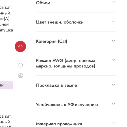
Объем
а кат.
анный
нг(А)-
Цвет внешн. оболочки
ешней
катушка
Категория (Cat)
Размер AWG (амер. система
маркир. толщины проводов)
ии
Прокладка в земле
Устойчивость к УФ-излучению
а кат.
анный
Материал проводника