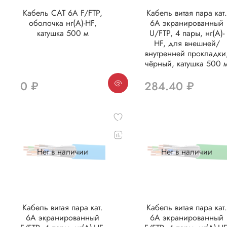
Кабель CAT 6A F/FTP,
Кабель витая пара кат
оболочка нг(А)-HF,
6A экранированный
катушка 500 м
U/FTP, 4 пары, нг(А)-
HF, для внешней/
внутренней прокладки
чёрный, катушка 500 
0 ₽
284.40 ₽
Нет в наличии
Нет в наличии
Кабель витая пара кат.
Кабель витая пара кат
6А экранированный
6А экранированный