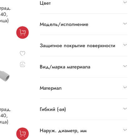
Цвет
град.
P40,
ица)
Модель/исполнение
Защитное покрытие поверхности
Вид/марка материала
Материал
Гибкий (-ая)
град.
P40,
ица)
Наруж. диаметр, мм